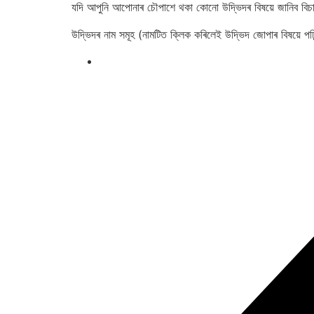
যদি আপুনি আপোনাৰ চৌপাশে থকা কোনো উদ্ভিদৰ বিষয়ে জানিব
উদ্ভিদৰ নাম সমূহ (নামটিত ক্লিক কৰিলেই উদ্ভিদ জোপাৰ বিষয়ে পঢ়