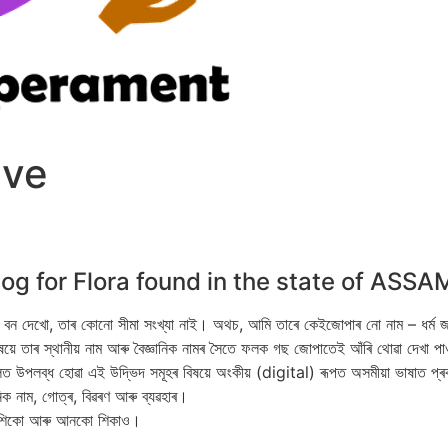
ive
g for Flora found in the state of ASSA
াবি বন দেখো, তাৰ কোনো সীমা সংখ্যা নাই। অথচ, আমি তাৰে কেইজোপাৰ নো নাম – ধৰ্ম 
ৰ বিষয়ে তাৰ স্থানীয় নাম আৰু বৈজ্ঞানিক নামৰ সৈতে ফলক গছ জোপাতেই আঁৰি থোৱা দেখ
পলব্ধ হোৱা এই উদ্ভিদ সমূহৰ বিষয়ে অংকীয় (digital) ৰূপত অসমীয়া ভাষাত প্ৰ
নিক নাম, গোত্ৰ, বিৱৰণ আৰু ব্যৱহাৰ।
ও শিকো আৰু আনকো শিকাও।