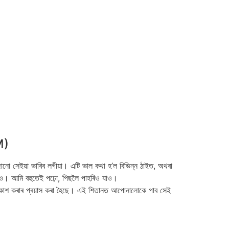
M)
জানো সেইয়া ভাবিব লগীয়া। এটি ভাল কথা হ’ল বিভিন্ন ঠাইত, অথবা
া পাও। আমি বহুতেই পঢ়ো, পিছলৈ পাহৰিও যাও।
কাশ কৰাৰ প্ৰয়াস কৰা হৈছে। এই শিতানত আপোনালোকে পাব সেই