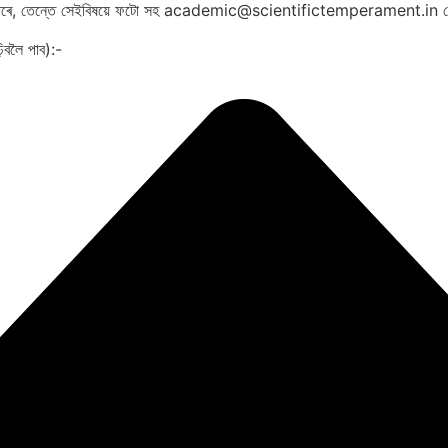
 বিচাৰে, তেন্তে সেইবিষয়ে ফটো সহ academic@scientifictemperament.in মে
িবলৈ পাব):-