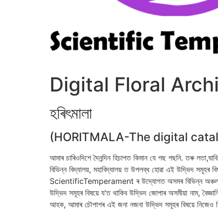
Digital Floral Arch
হৰিৎমালা
(HORITMALA-The digital catalo
আমাৰ চাৰিওদিশে দৈনন্দিন হিচাপত কিমান যে গছ গছনি. তৰু লতা,ঘ
বিভিন্ন বিদ্যালয়, মহাবিদ্যালয় ত উপলব্ধ হোৱা এই উদ্ভিদ সমূহ
ScientificTemperament ৰ উদ্যোগত অসমৰ বিভিন্ন অঞ্চলত উ
উদ্ভিদ সমূহৰ বিষয়ে য’ত থাকিব উদ্ভিদ জোপাৰ অসমীয়া নাম, বৈজ্ঞা
আহক, আমাৰ চৌপাশৰ এই জনা নজনা উদ্ভিদ সমূহৰ বিষয়ে নিজে